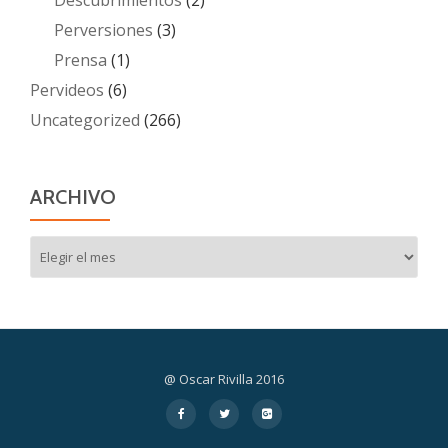
Descubrimientos
(2)
Perversiones
(3)
Prensa
(1)
Pervideos
(6)
Uncategorized
(266)
ARCHIVO
Archivo
@ Oscar Rivilla 2016
Menú
fa-
fa-
fa-
facebook
twitter
google-