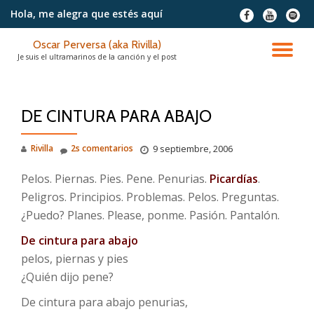
Hola, me alegra
que estés aquí
fa-
fa-
fa-
facebook
youtube
spotif
Saltar
Oscar Perversa (aka Rivilla)
contenido
CA
Je suis el ultramarinos de la canción y el post
NA
DE CINTURA PARA ABAJO
Rivilla
2s comentarios
9 septiembre, 2006
Pelos. Piernas. Pies. Pene. Penurias.
Picardías
.
Peligros. Principios. Problemas. Pelos. Preguntas.
¿Puedo? Planes. Please, ponme. Pasión. Pantalón.
De cintura para abajo
pelos, piernas y pies
¿Quién dijo pene?
De cintura para abajo penurias,