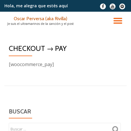
Hola, me alegra
que estés aquí
fa-
fa-
fa-
facebook
youtube
spotif
Saltar
Oscar Perversa (aka Rivilla)
contenido
CA
Je suis el ultramarinos de la canción y el post
NA
CHECKOUT → PAY
[woocommerce_pay]
BUSCAR