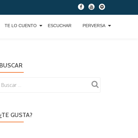
fa-
fa-
fa-
facebook
youtube
spotify
TE LO CUENTO
ESCUCHAR
PERVERSA
BUSCAR
¿TE GUSTA?