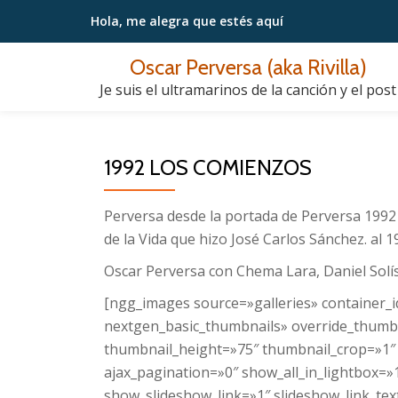
Hola, me alegra
que estés aquí
Saltar
Oscar Perversa (aka Rivilla)
contenido
Je suis el ultramarinos de la canción y el post
1992 LOS COMIENZOS
Perversa desde la portada de Perversa 1992 
de la Vida que hizo José Carlos Sánchez. al 1
Oscar Perversa con Chema Lara, Daniel Solís
[ngg_images source=»galleries» container_i
nextgen_basic_thumbnails» override_thumbn
thumbnail_height=»75″ thumbnail_crop=»1
ajax_pagination=»0″ show_all_in_lightbox=
show_slideshow_link=»1″ slideshow_link_tex