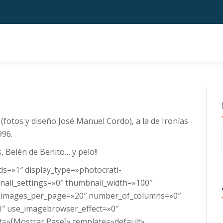
(fotos y diseño José Manuel Cordo), a la de Ironías
996.
, Belén de Benito… y pelo!!
ds=»1″ display_type=»photocrati-
ail_settings=»0″ thumbnail_width=»100″
″ images_per_page=»20″ number_of_columns=»0″
»1″ use_imagebrowser_effect=»0″
t=»[Mostrar Pase]» template=»default»